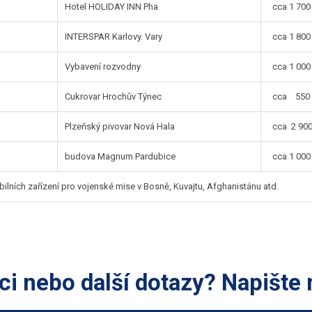
Hotel HOLIDAY INN Pha
cca 1 700 
INTERSPAR Karlovy. Vary
cca 1 800 
Vybavení rozvodny
cca 1 000 
Cukrovar Hrochův Týnec
cca 550 0
Plzeňský pivovar Nová Hala
cca 2 900
budova Magnum Pardubice
cca 1 000 
lních zařízení pro vojenské mise v Bosně, Kuvajtu, Afghanistánu atd.
ci nebo další dotazy? Napište