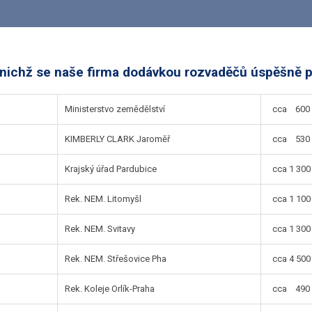
nichž se naše firma dodávkou rozvaděčů úspěšně p
Ministerstvo zemědělství
cca 600 0
KIMBERLY CLARK Jaroměř
cca 530 0
Krajský úřad Pardubice
cca 1 300 
Rek. NEM. Litomyšl
cca 1 100 
Rek. NEM. Svitavy
cca 1 300 
Rek. NEM. Střešovice Pha
cca 4 500 
Rek. Koleje Orlík-Praha
cca 490 0