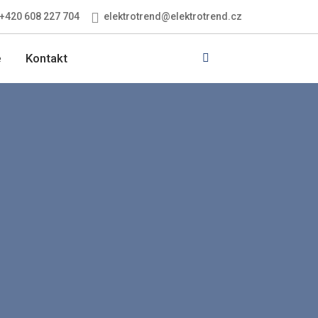
elektrotrend@elektrotrend.cz
+420 608 227 704
Vyhledávání
e
Kontakt