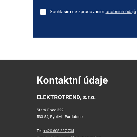
Souhlasím se zpracováním
osobních údajů
.
Souhlasím
se
zpracováním
Formulář
osobních
se
údajů
.
nepodařilo
odeslat.
Kontaktní údaje
ELEKTROTREND, s.r.o.
Stará Obec 322
533 54, Rybitví - Pardubice
Tel:
+420 608 227 704